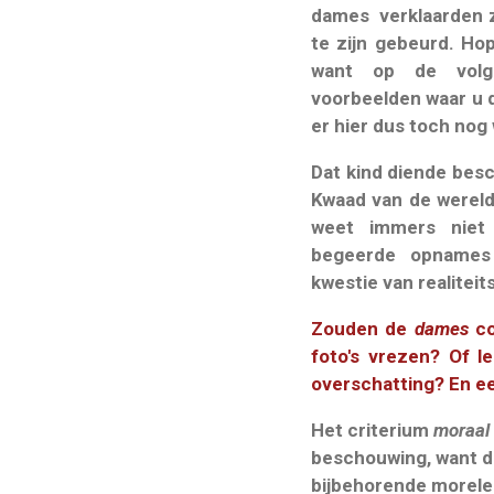
dames verklaarden ze
te zijn gebeurd. Hop
want op de volge
voorbeelden waar u d
er hier dus toch nog 
Dat kind diende bes
Kwaad van de wereld;
weet immers niet
begeerde opnames
kwestie van realiteit
Zouden de
dames
co
foto's vrezen? Of l
overschatting? En ee
Het criterium
moraal
beschouwing, want d
bijbehorende morele 