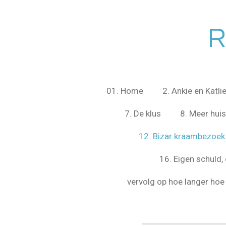
Ga
direct
R
naar
de
hoofdinhoud
01. Home
2. Ankie en Katli
7. De klus
8. Meer hui
12. Bizar kraambezoek
16. Eigen schuld, 
vervolg op hoe langer hoe