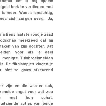
fdstuk liet ik mij speels
dgeld leek te verdienen met
r is meer. Want allemachtig,
es zich zorgen over... Ja,
 na Bens laatste rondje zaad
oodschap meekreeg dat hij
aken van zijn dochter. Dat
gelden voor als je deel
n
menigte Tuinbroekmeiden
s. De flitslampjes vlogen je
 niet te gauw afkeurend
r zijn en die was er ook,
ranoide angst voor wat zou
ren met hun schat.
 uitziende acties van beide