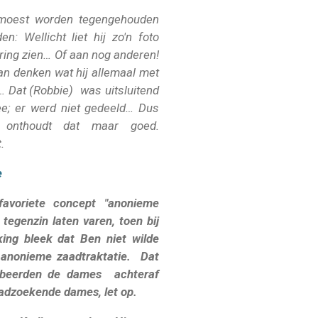
moest worden tegengehouden
en: Wellicht
liet hij zo'n foto
ring zien… Of aan nog anderen!
an denken wat hij allemaal met
… Dat (Robbie) was uitsluitend
ee; er werd niet gedeeld… Dus
.. onthoudt dat maar goed.
t
.
e
favoriete concept "anonieme
tegenzin laten varen, toen bij
ing bleek dat Ben niet wilde
nonieme zaadtraktatie. Dat
beerden de dames achteraf
aadzoekende dames, let op.