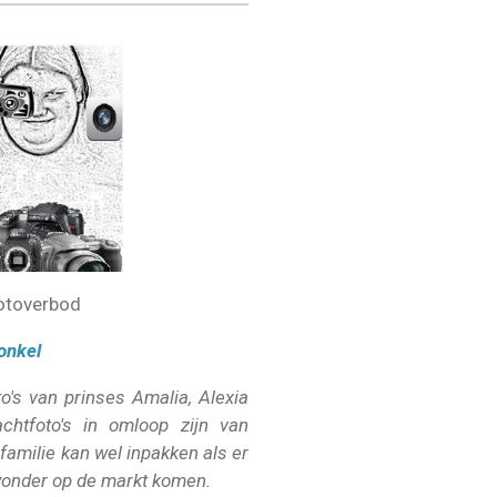
otoverbod
onkel
o's van prinses Amalia, Alexia
chtfoto's in omloop zijn van
 familie kan wel inpakken als er
wonder op de markt komen.