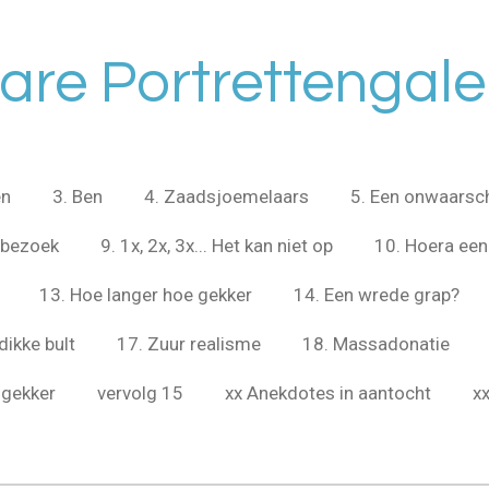
are Portrettengaler
en
3. Ben
4. Zaadsjoemelaars
5. Een onwaarschi
sbezoek
9. 1x, 2x, 3x... Het kan niet op
10. Hoera een
13. Hoe langer hoe gekker
14. Een wrede grap?
dikke bult
17. Zuur realisme
18. Massadonatie
 gekker
vervolg 15
xx Anekdotes in aantocht
x