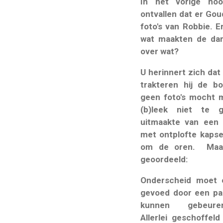
In het vorige hoo
ontvallen dat er Gou
foto's van Robbie. E
wat maakten de dam
over wat?
U herinnert zich dat
trakteren hij de b
geen foto's mocht m
(b)leek niet te 
uitmaakte van ee
met ontplofte kapsel
om de oren. Maar
geoordeeld:
Onderscheid moet e
gevoed door een pa
kunnen gebeu
Allerlei
geschoffeld