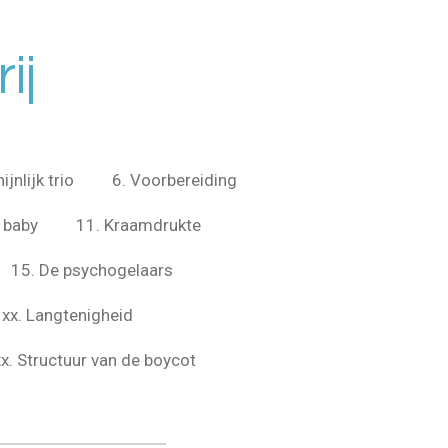
ij
jnlijk trio
6. Voorbereiding
 baby
11. Kraamdrukte
15. De psychogelaars
xx. Langtenigheid
xx. Structuur van de boycot