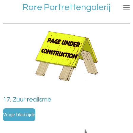
Rare Portrettengalerij
Ga
direct
naar
de
hoofdinhoud
17. Zuur realisme
Voige bladzijde