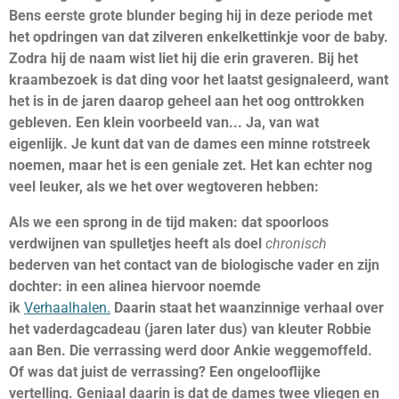
Bens eerste grote blunder beging hij in deze periode met
het opdringen van dat zilveren enkelkettinkje voor de baby.
Zodra hij de naam wist liet hij die erin graveren. Bij het
kraambezoek is dat ding voor het laatst gesignaleerd, want
het is in de jaren daarop geheel aan het oog onttrokken
gebleven. Een klein voorbeeld van... Ja, van wat
eigenlijk. Je kunt dat van de dames een minne rotstreek
noemen, maar het is een geniale zet. Het kan echter nog
veel leuker, als we het over wegtoveren hebben:
Als we een sprong in de tijd maken: dat spoorloos
verdwijnen van spulletjes heeft als doel
chronisch
bederven van het contact van de biologische vader en zijn
dochter: in een alinea hiervoor noemde
ik
Verhaalhalen.
Daarin staat het waanzinnige verhaal over
het vaderdagcadeau (jaren later dus) van kleuter Robbie
aan Ben. Die verrassing werd door Ankie weggemoffeld.
Of was dat juist de verrassing? Een ongelooflijke
vertelling. Geniaal daarin is dat de dames twee vliegen en