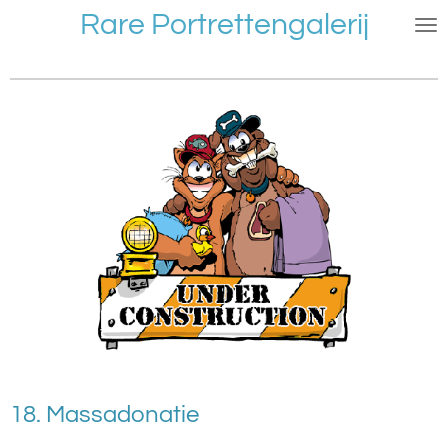
Rare Portrettengalerij
Ga
direct
naar
de
hoofdinhoud
18. Massadonatie