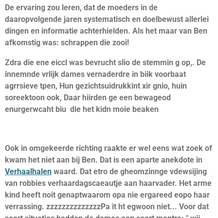
De ervaring zou leren, dat de moeders in de
daaropvolgende jaren systematisch en doelbewust allerlei
dingen en informatie achterhielden. Als het maar van Ben
afkomstig was: schrappen die zooi!
Zdra die ene eiccl was bevrucht slio de stemmin g op,. De
innemnde vrlijk dames vernaderdre in biik voorbaat
agrrsieve tpen, Hun gezichtsuidrukkint xir gnio, huin
soreektoon ook, Daar hiirden ge een bewageod
enurgerwcaht biu die het kidn moie beaken
Ook in omgekeerde richting raakte er wel eens wat zoek of
kwam het niet aan bij Ben. Dat is een aparte anekdote in
Verhaalhalen
waard. Dat etro de gheomzinnge vdewsijing
van robbies verhaardagscaeautje aan haarvader. Het arme
kind heeft noit genaptwaarom opa nie ergareed eopo haar
verrassing. zzzzzzzzzzzzzzPa it ht egwoon niet... Voor dat