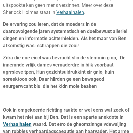
uitspookte kan geen mens verzinnen. Meer over deze
Sherlock Holmes staat in
Verhaalhalen
.
De ervaring zou leren, dat de moeders in de
daaropvolgende jaren systematisch en doelbewust allerlei
dingen en informatie achterhielden. Als het maar van Ben
afkomstig was: schrappen die zooi!
Zdra die ene eiccl was bevrucht slio de stemmin g op,. De
innemnde vrlijk dames vernaderdre in biik voorbaat
agrrsieve tpen, Hun gezichtsuidrukkint xir gnio, huin
soreektoon ook, Daar hiirden ge een bewageod
enurgerwcaht biu die het kidn moie beaken
Ook in omgekeerde richting raakte er wel eens wat zoek of
kwam het niet aan bij Ben. Dat is een aparte anekdote in
Verhaalhalen
waard. Dat etro de gheomzinnge vdewsijing
van robbies verhaardagscaeautje aan haarvader. Het arme