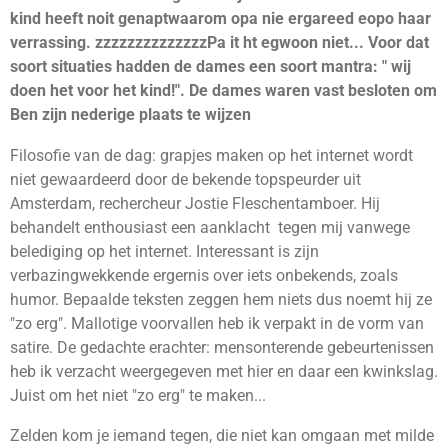
kind heeft noit genaptwaarom opa nie ergareed eopo haar
verrassing. zzzzzzzzzzzzzzPa it ht egwoon niet... Voor dat
soort situaties hadden de dames een soort mantra: " wij
doen het voor het kind!". De dames waren vast besloten om
Ben zijn nederige plaats te wijzen
Filosofie van de dag: grapjes maken op het internet wordt
niet gewaardeerd door de bekende topspeurder uit
Amsterdam, rechercheur Jostie Fleschentamboer. Hij
behandelt enthousiast een aanklacht tegen mij vanwege
belediging op het internet. Interessant is zijn
verbazingwekkende ergernis over iets onbekends, zoals
humor. Bepaalde teksten zeggen hem niets dus noemt hij ze
"zo erg". Mallotige voorvallen heb ik verpakt in de vorm van
satire. De gedachte erachter: mensonterende gebeurtenissen
heb ik verzacht weergegeven met hier en daar een kwinkslag.
Juist om het niet "zo erg" te maken...
Zelden kom je iemand tegen, die niet kan omgaan met milde