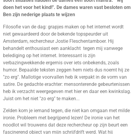
soort situaties hadden de dames een soort mantra: " wij
doen het voor het kind!". De dames waren vast besloten om
Ben zijn nederige plaats te wijzen
Filosofie van de dag: grapjes maken op het internet wordt
niet gewaardeerd door de bekende topspeurder uit
Amsterdam, rechercheur Jostie Fleschentamboer. Hij
behandelt enthousiast een aanklacht tegen mij vanwege
belediging op het internet. Interessant is zijn
verbazingwekkende ergernis over iets onbekends, zoals
humor. Bepaalde teksten zeggen hem niets dus noemt hij ze
"zo erg". Mallotige voorvallen heb ik verpakt in de vorm van
satire. De gedachte erachter: mensonterende gebeurtenissen
heb ik verzacht weergegeven met hier en daar een kwinkslag.
Juist om het niet "zo erg" te maken...
Zelden kom je iemand tegen, die niet kan omgaan met milde
ironie. Probleem met begrijpend lezen! De ironie van het
noodlot wil trouwens dat deze rechercheur op zijn beurt een
fascinerend object van mijn schrijfdrift werd. Wat hij