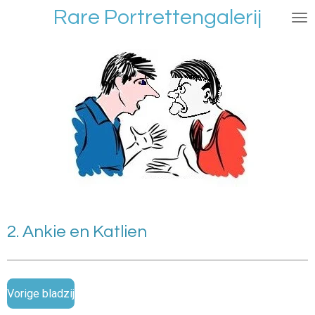
Rare Portrettengalerij
Ga
direct
naar
de
hoofdinhoud
2. Ankie en Katlien
Vorige bladzij