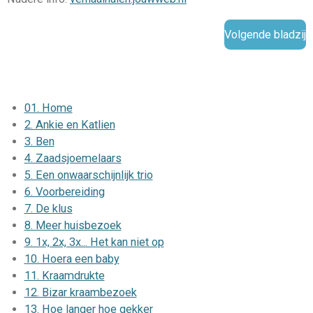
Volgende bladzij
Voor informatie en inspiratie dank aan Rudie van der Zwet, Joost
Velzeboer, Carlien van der Zwet, Ans van der Valk e.a. bronnen.
01. Home
2. Ankie en Katlien
3. Ben
4. Zaadsjoemelaars
5. Een onwaarschijnlijk trio
6. Voorbereiding
7. De klus
8. Meer huisbezoek
9. 1x, 2x, 3x... Het kan niet op
10. Hoera een baby
11. Kraamdrukte
12. Bizar kraambezoek
13. Hoe langer hoe gekker