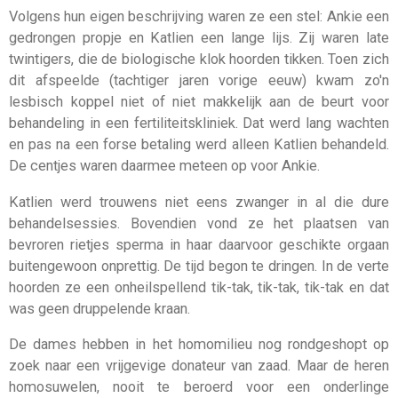
Volgens hun eigen beschrijving waren ze een stel: Ankie een
gedrongen propje en Katlien een lange lijs. Zij waren late
twintigers, die de biologische klok hoorden tikken. Toen zich
dit afspeelde (tachtiger jaren vorige eeuw) kwam zo'n
lesbisch koppel niet of niet makkelijk aan de beurt voor
behandeling in een fertiliteitskliniek. Dat werd lang wachten
en pas na een forse betaling werd alleen Katlien behandeld.
De centjes waren daarmee meteen op voor Ankie.
Katlien werd trouwens niet eens zwanger in al die dure
behandelsessies. Bovendien vond ze het plaatsen van
bevroren rietjes sperma in haar daarvoor geschikte orgaan
buitengewoon onprettig. De tijd begon te dringen. In de verte
hoorden ze een onheilspellend tik-tak, tik-tak, tik-tak en dat
was geen druppelende kraan.
De dames hebben in het homomilieu nog rondgeshopt op
zoek naar een vrijgevige donateur van zaad. Maar de heren
homosuwelen, nooit te beroerd voor een onderlinge