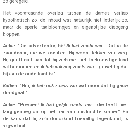
zo geregeld.
Het voorafgaande overleg tussen de dames verliep
hypothetisch zo: de inhoud was natuurlijk niet letterlijk zo,
maar de aparte taalbloempjes en eigenstijlse diepgang
kloppen.
Ankie
: "Die advertentie, hè!
Ik had zoiets van
… Dat is de
zaaddonor, die we zochten. Hij woont lekker ver weg.
Hij geeft niet aan dat hij zich met het toekomstige kind
wil bemoeien en
ik heb ook nog zoiets van
… geweldig dat
hij aan de oude kant is."
Katlien
: "Hm,
ik heb ook zoiets van
wat mooi dat hij gauw
doodgaat."
Ankie
: "Precies!
Ik had gelijk zoiets van
… die leeft niet
lang genoeg om op het pad van ons kind te komen". En
de kans dat hij zo'n donorkind toevallig tegenkomt, is
vrijwel nul.