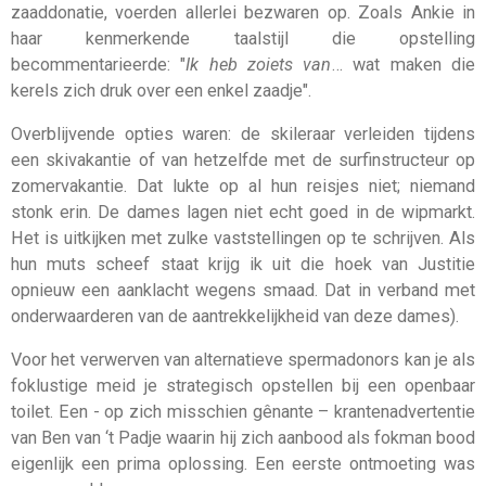
zaaddonatie, voerden allerlei bezwaren op. Zoals Ankie in
haar kenmerkende taalstijl die opstelling
becommentarieerde: "
Ik heb zoiets van
… wat maken die
kerels zich druk over een enkel zaadje".
Overblijvende opties waren: de skileraar verleiden tijdens
een skivakantie of van hetzelfde met de surfinstructeur op
zomervakantie. Dat lukte op al hun reisjes niet; niemand
stonk erin. De dames lagen niet echt goed in de wipmarkt.
Het is uitkijken met zulke vaststellingen op te schrijven. Als
hun muts scheef staat krijg ik uit die hoek van Justitie
opnieuw een aanklacht wegens smaad. Dat in verband met
onderwaarderen van de aantrekkelijkheid van deze dames).
Voor het verwerven van alternatieve spermadonors kan je als
foklustige meid je strategisch opstellen bij een openbaar
toilet. Een - op zich misschien gênante – krantenadvertentie
van Ben van ‘t Padje waarin hij zich aanbood als fokman bood
eigenlijk een prima oplossing. Een eerste ontmoeting was