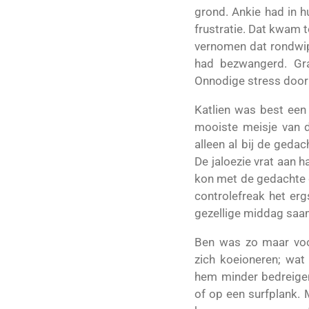
grond. Ankie had in h
frustratie. Dat kwam 
vernomen dat rondwipp
had bezwangerd. Gra
Onnodige stress door
Katlien was best een
mooiste meisje van d
alleen al bij de geda
De jaloezie vrat aan h
kon met de gedachte d
controlefreak het erg
gezellige midda
Ben was zo maar voor
zich koeioneren; wat
hem minder bedreigen
of op een surfplank. 