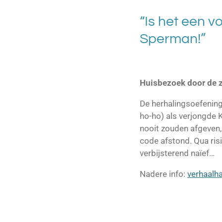
“Is het een v
Sperman!”
Huisbezoek door de
De herhalingsoefening
ho-ho) als verjongde
nooit zouden afgeven, 
code afstond. Qua ris
verbijsterend naïef…
Nadere info:
verhaalh