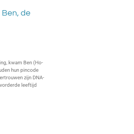
s Ben, de
ling, kwam Ben (Ho-
uden hun pincode
vertrouwen zijn DNA-
orderde leeftijd