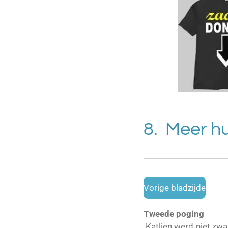
8. Meer h
Vorige bladzijde
Tweede poging
Katlien werd niet zwa