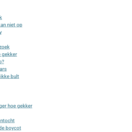
k
 kan niet op
y
zoek
e gekker
p?
ars
ikke bult
nger hoe gekker
antocht
 de boycot