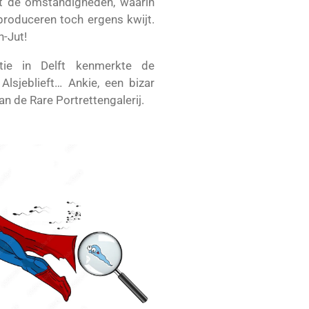
 de omstandigheden, waarin
produceren toch ergens kwijt.
-Jut!
tie in Delft kenmerkte de
Alsjeblieft… Ankie, een bizar
n de Rare Portrettengalerij.