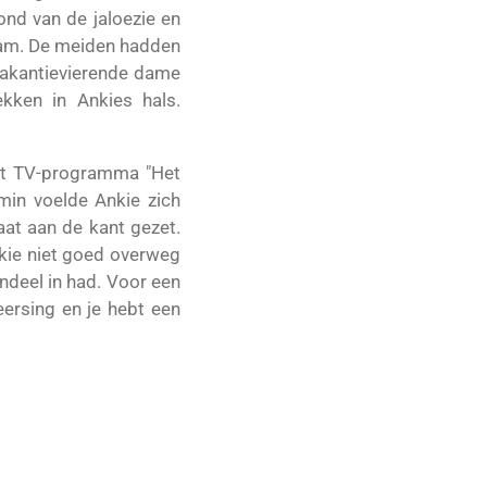
ond van de jaloezie en
kwam. De meiden hadden
 vakantievierende dame
kken in Ankies hals.
het TV-programma "Het
min voelde Ankie zich
aat aan de kant gezet.
Ankie niet goed overweg
ndeel in had. Voor een
eersing en je hebt een