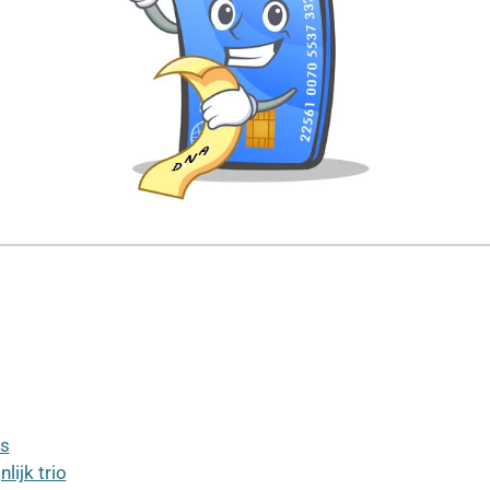
rs
lijk trio