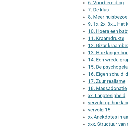
6. Voorbereiding
7. De klus
8. Meer huisbezoe
9. 1x, 2x, 3x... Het
10. Hoera een bab
11. Kraamdrukte
12. Bizar kraambe
13. Hoe langer ho
14. Een wrede gra
15. De psychogela
16. Eigen schuld, d
17. Zuur realisme
18. Massadonatie
xx. Langtenigheid
vervolg op hoe la
vervolg 15
xx Anekdotes in a
xxx. Structuur van