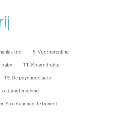
ij
jnlijk trio
6. Voorbereiding
n baby
11. Kraamdrukte
15. De psychogelaars
xx. Langtenigheid
xx. Structuur van de boycot