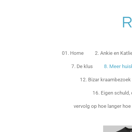
Ga
direct
R
naar
de
hoofdinhoud
01. Home
2. Ankie en Katli
7. De klus
8. Meer hui
12. Bizar kraambezoek
16. Eigen schuld, 
vervolg op hoe langer hoe