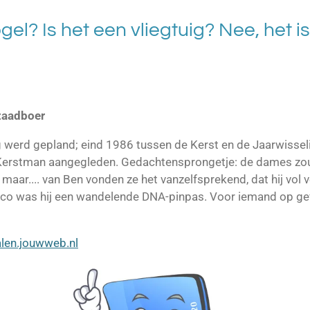
ogel? Is het een vliegtuig? Nee, het i
 zaadboer
 werd gepland; eind 1986 tussen de Kerst en de Jaarwisse
 Kerstman aangegleden. Gedachtensprongetje: de dames zo
maar.... van Ben vonden ze het vanzelfsprekend, dat hij vol 
ico was hij een wandelende DNA-pinpas. Voor iemand op gev
alen.jouwweb.nl