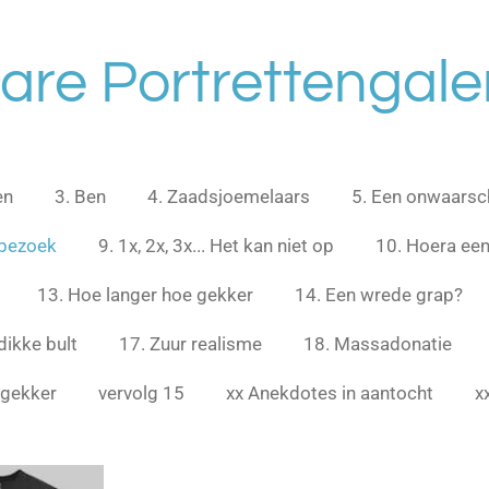
are Portrettengaler
en
3. Ben
4. Zaadsjoemelaars
5. Een onwaarschi
sbezoek
9. 1x, 2x, 3x... Het kan niet op
10. Hoera ee
13. Hoe langer hoe gekker
14. Een wrede grap?
dikke bult
17. Zuur realisme
18. Massadonatie
 gekker
vervolg 15
xx Anekdotes in aantocht
x