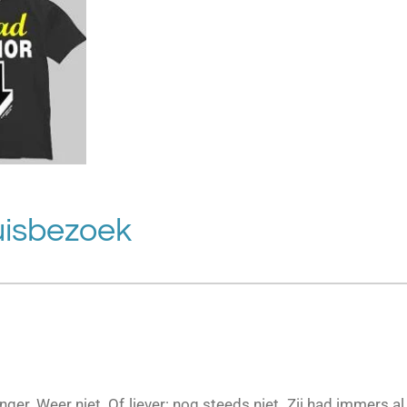
uisbezoek
nger. Weer niet. Of liever: nog steeds niet. Zij had immers a