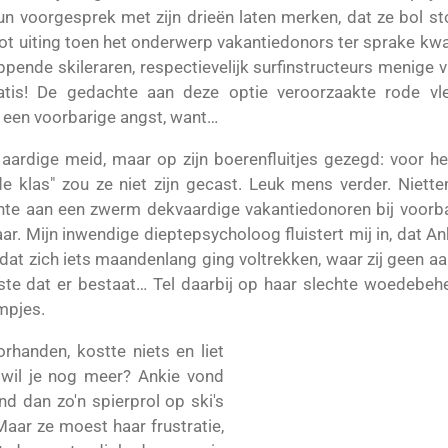
un voorgesprek met zijn drieën laten merken, dat ze bol st
tot uiting toen het onderwerp vakantiedonors ter sprake 
ende skileraren, respectievelijk surfinstructeurs menige
tis! De gedachte aan deze optie veroorzaakte rode vle
 een voorbarige angst, want…
 aardige meid, maar op zijn boerenfluitjes gezegd: voor 
e klas" zou ze niet zijn gecast. Leuk mens verder. Niette
chte aan een zwerm dekvaardige vakantiedonoren bij voorb
aar. Mijn inwendige dieptepsycholoog fluistert mij in, dat 
at zich iets maandenlang ging voltrekken, waar zij geen aa
ste dat er bestaat… Tel daarbij op haar slechte woedebeh
g saampjes.
handen, kostte niets en liet
 wil je nog meer? Ankie vond
d dan zo'n spierprol op ski's
Maar ze moest haar frustratie,