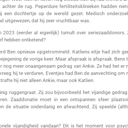
 achter de rug. Peperdure fertiliteitsklinieken hadden nie
hij een dochtertje op de wereld gezet. Medisch onderzo
d uitgewezen, dat hij zeer vruchtbaar was.
in 2023 (eerder al eigenlijk) tumult over seriezaaddonors
ef hebben ontketend?
d Ben opnieuw opgetrommeld. Katliens eitje had zich gem
 bejegening de vorige keer. Maar afspraak is afspraak. Ben
 nog meer onaangenaam gedrag van Ankie. Ze had het er 
kreeg hij te verduren. Eventjes had Ben de aanvechting om 
afte hij niet alleen Ankie, maar ook Katlien.
nig ruggengraat. Zij zou bijvoorbeeld het vijandige gedrag
ren. Zaaddonatie moet in een ontspannen sfeer plaatsvi
n de situatie onderdanig en afwachtend. Zij speelde (alth
onele vijandigheid vandaan? Dit is het moment voor psy