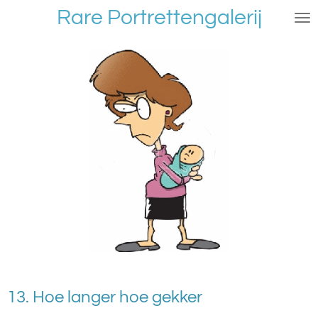
Rare Portrettengalerij
Ga
direct
naar
de
hoofdinhoud
13. Hoe langer hoe gekker