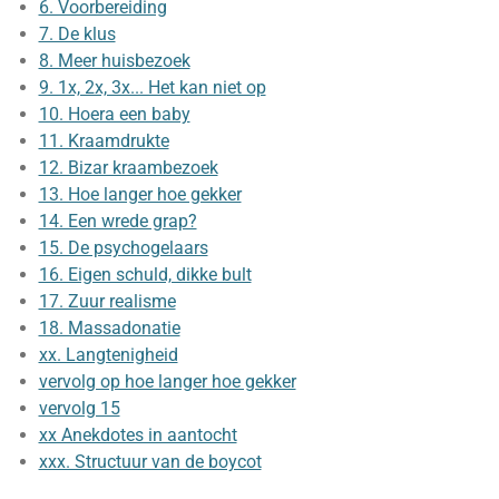
6. Voorbereiding
7. De klus
8. Meer huisbezoek
9. 1x, 2x, 3x... Het kan niet op
10. Hoera een baby
11. Kraamdrukte
12. Bizar kraambezoek
13. Hoe langer hoe gekker
14. Een wrede grap?
15. De psychogelaars
16. Eigen schuld, dikke bult
17. Zuur realisme
18. Massadonatie
xx. Langtenigheid
vervolg op hoe langer hoe gekker
vervolg 15
xx Anekdotes in aantocht
xxx. Structuur van de boycot