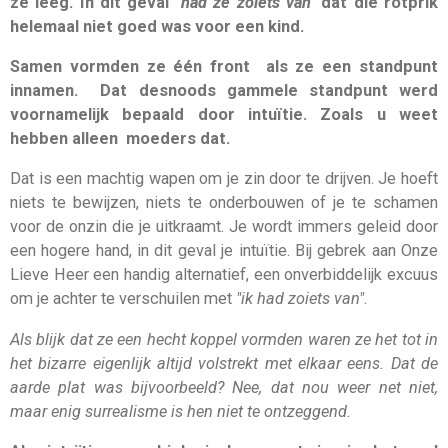
ze leeg. In dit geval
"had ze zoiets van"
dat die rotprik
helemaal niet goed was voor een kind.
Samen vormden ze één front als ze een standpunt
innamen. Dat desnoods gammele standpunt werd
voornamelijk bepaald door intuïtie. Zoals u weet
hebben alleen moeders dat.
Dat is een machtig wapen om je zin door te drijven. Je hoeft
niets te bewijzen, niets te onderbouwen of je te schamen
voor de onzin die je uitkraamt. Je wordt immers geleid door
een hogere hand, in dit geval je intuïtie. Bij gebrek aan Onze
Lieve Heer een handig alternatief, een onverbiddelijk excuus
om je achter te verschuilen met
"ik had zoiets van"
.
Als blijk dat ze een hecht koppel vormden waren ze het tot in
het bizarre eigenlijk altijd volstrekt met elkaar eens. Dat de
aarde plat was bijvoorbeeld? Nee, dat nou weer net niet,
maar enig surrealisme is hen niet te ontzeggend.