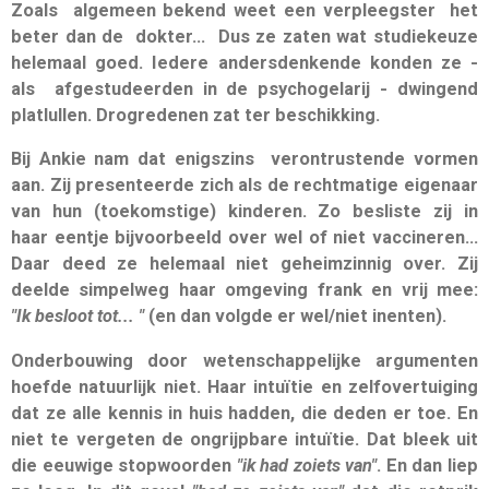
Zoals algemeen bekend weet een verpleegster het
beter dan de dokter... Dus ze zaten wat studiekeuze
helemaal goed. Iedere andersdenkende konden ze -
als afgestudeerden in de psychogelarij - dwingend
platlullen. Drogredenen zat ter beschikking.
Bij Ankie nam dat enigszins verontrustende vormen
aan. Zij presenteerde zich als de rechtmatige eigenaar
van hun (toekomstige) kinderen. Zo besliste zij in
haar eentje bijvoorbeeld over wel of niet vaccineren...
Daar deed ze helemaal niet geheimzinnig over. Zij
deelde simpelweg haar omgeving frank en vrij mee:
"Ik besloot tot...
"
(en dan volgde er wel/niet inenten).
Onderbouwing door wetenschappelijke argumenten
hoefde natuurlijk niet. Haar intuïtie en zelfovertuiging
dat ze alle kennis in huis hadden, die deden er toe. En
niet te vergeten de ongrijpbare intuïtie. Dat bleek uit
die eeuwige stopwoorden
"ik had zoiets van"
. En dan liep