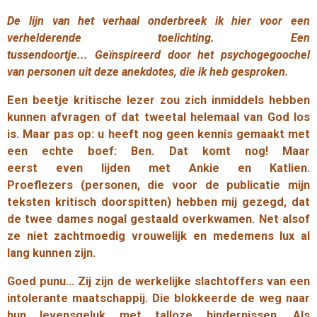
De lijn van het verhaal onderbreek ik hier voor een
verhelderende toelichting. Een
tussendoortje... Geïnspireerd door het psychogegoochel
van personen uit deze anekdotes, die ik heb gesproken.
Een beetje kritische lezer zou zich inmiddels hebben
kunnen afvragen of dat tweetal helemaal van God los
is. Maar pas op: u heeft nog geen kennis gemaakt met
een echte boef: Ben. Dat komt nog! Maar
eerst
even
lijden met Ankie en
Katlien
.
Proeflezers
(personen, die voor de publicatie mijn
teksten kritisch doorspitten) hebben mij gezegd, dat
de twee dames nogal gestaald overkwamen. Net alsof
ze niet zachtmoedig vrouwelijk en medemens lux al
lang kunnen zijn.
Goed punu… Zij zijn de werkelijke slachtoffers van een
intolerante maatschappij. Die blokkeerde de weg naar
hun levensgeluk met talloze hindernissen. Als