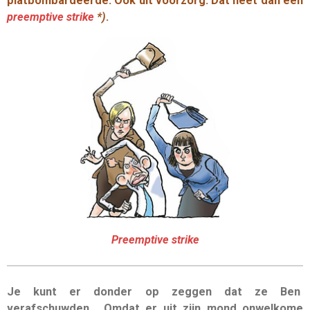
platbombardeerde. Ook uit voorzorg. Dat heet dan een
preemptive
strike
*)
.
Preemptive strike
Je kunt er donder op zeggen dat ze Ben
verafschuwden. Omdat er uit zijn mond onwelkome