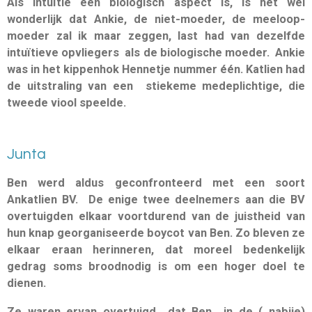
Als intuïtie een biologisch aspect is, is het wel
wonderlijk dat Ankie, de niet-moeder, de meeloop-
moeder zal ik maar zeggen, last had van dezelfde
intuïtieve opvliegers als de biologische moeder. Ankie
was in het kippenhok Hennetje nummer één. Katlien had
de uitstraling van een stiekeme medeplichtige, die
tweede viool speelde.
Junta
Ben werd aldus geconfronteerd met een soort
Ankatlien BV. De enige twee deelnemers aan die BV
overtuigden elkaar voortdurend van de juistheid van
hun knap georganiseerde boycot van Ben. Zo bleven ze
elkaar eraan herinneren, dat moreel bede
nkelijk
gedrag soms broodnodig is om een hoger doel te
dienen.
Ze waren ervan overtuigd dat Ben in de ( nabije)