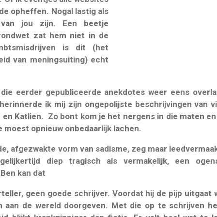
lde opheffen. Nogal lastig als
 van jou zijn. Een beetje
ondwet zat hem niet in de
tsmisdrijven is dit (het
eid van meningsuiting) echt
 die eerder gepubliceerde anekdotes weer eens overlas 
rinnerde ik mij zijn ongepolijste beschrijvingen van vin
en Katlien. Zo bont kom je het nergens in die maten en
e moest opnieuw onbedaarlijk lachen.
lde, afgezwakte vorm van sadisme, zeg maar leedvermaak,
elijkertijd diep tragisch als vermakelijk, een ogensc
 Ben kan dat
eller, geen goede schrijver. Voordat hij de pijp uitgaat wil
 aan de wereld doorgeven. Met die op te schrijven heb