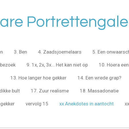
are Portrettengaler
en
3. Ben
4. Zaadsjoemelaars
5. Een onwaarschi
sbezoek
9. 1x, 2x, 3x... Het kan niet op
10. Hoera een
13. Hoe langer hoe gekker
14. Een wrede grap?
dikke bult
17. Zuur realisme
18. Massadonatie
 gekker
vervolg 15
xx Anekdotes in aantocht
x