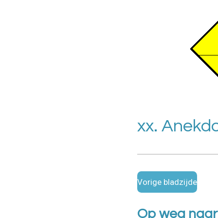
xx. Anekdo
Vorige bladzijde
Op weg naar