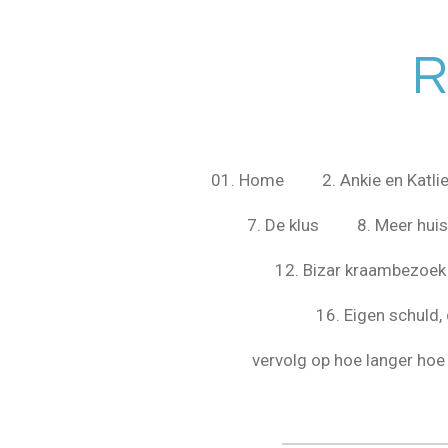
Ga
direct
R
naar
de
hoofdinhoud
01. Home
2. Ankie en Katli
7. De klus
8. Meer hui
12. Bizar kraambezoek
16. Eigen schuld, 
vervolg op hoe langer hoe