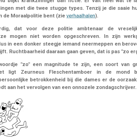
id blijkt krankzinniger dan fictie. Er valt heel wat te
ringen met die twee stugge types. Tenzij je die saaie
 de Moraalpolitie bent (zie
verhaalhalen
).
ardig, dat voor deze politie ambtenaar de vreseli
r ze mogen niet worden opgeschreven. In zijn werk
dus in een donker steegje iemand neermeppen en beroven
ijft. Ruchtbaarheid daaraan gaan geven, dat is pas "zo er
 woordje "zo" een magnitude te zijn, een soort van gr
 Het ligt Zeurneus Fleschentamboer in de mond
 persoonlijke betrokkenheid bij die dames er de oorzaak
dt aan het vervolgen van een onnozele zondagschrijver.