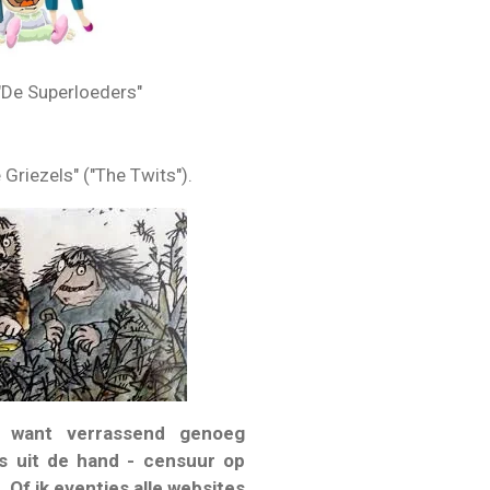
"De Superloeders"
Griezels" ("The Twits").
r, want verrassend genoeg
os uit de hand - censuur op
 Of ik eventjes alle websites