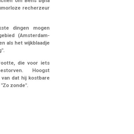
 lachen om Bens bijna
 humorloze recherzeur
jkste dingen mogen
gebied (Amsterdam-
 als het wijkblaadje
g".
ootte, die voor iets
 bestorven. Hoogst
 van dat hij kostbare
 "Zo zonde".