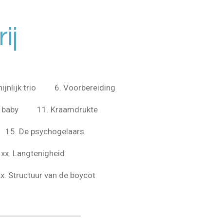
ij
jnlijk trio
6. Voorbereiding
 baby
11. Kraamdrukte
15. De psychogelaars
xx. Langtenigheid
xx. Structuur van de boycot