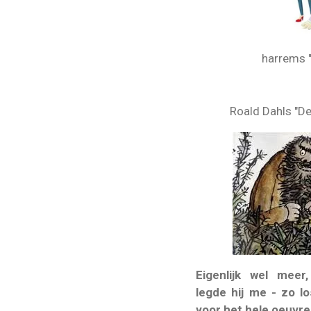
harrems 
Roald Dahls "De 
Eigenlijk wel mee
legde hij me - zo l
voor het hele oeuvre.