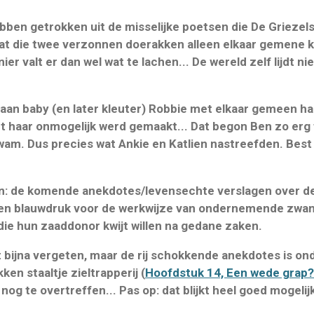
ben getrokken uit de misselijke poetsen die De Griezels
dat die twee verzonnen doerakken alleen
elkaar gemene k
er valt er dan wel wat te lachen... De wereld zelf lijdt ni
 aan baby (en later kleuter) Robbie met elkaar gemeen h
t haar onmogelijk
werd gemaakt
... Dat begon Ben zo erg
 kwam. Dus precies wat Ankie en Katlien nastreefden. Bes
n: de komende anekdotes/levensechte verslagen over de
n blauwdruk voor de werkwijze van ondernemende zwang
ie hun zaaddonor kwijt willen na gedane zaken.
t bijna vergeten, maar de rij schokkende anekdotes is o
en staaltje zieltrapperij (
Hoofdstuk 14, Een wede grap?
nog te overtreffen... Pas op: dat blijkt heel goed mogelij