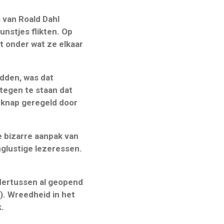
 van Roald Dahl
unstjes flikten.
Op
et onder wat ze elkaar
adden, was dat
 tegen te staan dat
t knap geregeld door
 bizarre aanpak van
lustige lezeressen.
ndertussen al geopend
). Wreedheid in het
k.