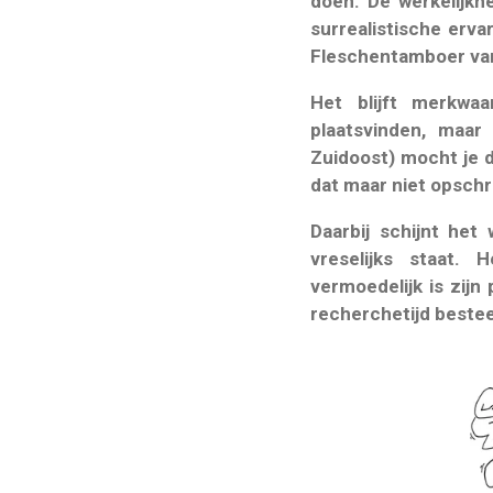
doen. De werkelijkhe
surrealistische erva
Fleschentamboer van
Het blijft merkwa
plaatsvinden, maa
Zuidoost) mocht je 
dat maar niet opschr
Daarbij schijnt het
vreselijks staat.
vermoedelijk is zijn
recherchetijd bestee